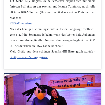
TSG-Sicht.
Lily
, Bagrats kleine Schwester, erspielt sich mit einem
furiosen Schlußspurt am zweiten und letzten Turniertag noch tolle
50% im KIKA-Turnier (U9) und damit den zweiten Platz bei den
Mädchen.
KIKA-Ergebnisse
Nach der heutigen Vormittagsrunde ist Freizeit angesagt, vielleicht
geht´s auf die Sommerrodelbahn, wenn das Wetter hält. Außerdem
ist auch Anreisetag für die Jüngsten, denn morgen beginnt die DEM
U8, bei der Elian die TSG-Fahne hochhält.
Viele Grüße aus dem schönen Sauerland!!! Bitte grüßt zurück -
Brettpost oder Zeitungsgrüsse