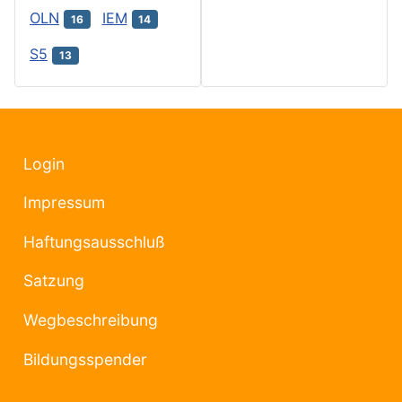
OLN
IEM
16
14
S5
13
Login
Impressum
Haftungsausschluß
Satzung
Wegbeschreibung
Bildungsspender