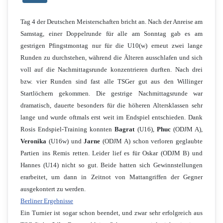
Tag 4 der Deutschen Meisterschaften bricht an. Nach der Anreise am
Samstag, einer Doppelrunde für alle am Sonntag gab es am
gestrigen Pfingstmontag nur für die U10(w) erneut zwei lange
Runden zu durchstehen, während die Älteren ausschlafen und sich
voll auf die Nachmittagsrunde konzentrieren durften. Nach drei
bzw. vier Runden sind fast alle TSGer gut aus den Willinger
Startlöchern gekommen. Die gestrige Nachmittagsrunde war
dramatisch, dauerte besonders für die höheren Altersklassen sehr
lange und wurde oftmals erst weit im Endspiel entschieden. Dank
Rosis Endspiel-Training konnten
Bagrat
(U16),
Phuc
(ODJM A),
Veronika
(U16w) und
Jarne
(ODJM A) schon verloren geglaubte
Partien ins Remis retten. Leider lief es für Oskar (ODJM B) und
Hannes (U14) nicht so gut. Beide hatten sich Gewinnstellungen
erarbeitet, um dann in Zeitnot von Mattangriffen der Gegner
ausgekontert zu werden.
Berliner Ergebnisse
Ein Turnier ist sogar schon beendet, und zwar sehr erfolgreich aus