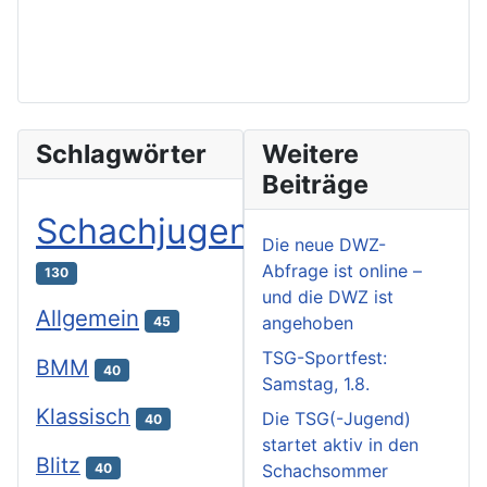
Schlagwörter
Weitere
Beiträge
Schachjugend
Die neue DWZ-
Abfrage ist online –
130
und die DWZ ist
Allgemein
angehoben
45
TSG-Sportfest:
BMM
40
Samstag, 1.8.
Klassisch
Die TSG(-Jugend)
40
startet aktiv in den
Blitz
40
Schachsommer