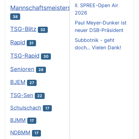
II. SPREE-Open Air
Mannschaftsmeisterschaften
2026
38
Paul Meyer-Dunker ist
TSG-Blitz
neuer DSB-Präsident
32
Subbotnik - geht
Rapid
31
doch... Vielen Dank!
TSG-Rapid
30
Senioren
28
BJEM
27
TSG-Sen
22
Schulschach
17
BJMM
17
NDBMM
17