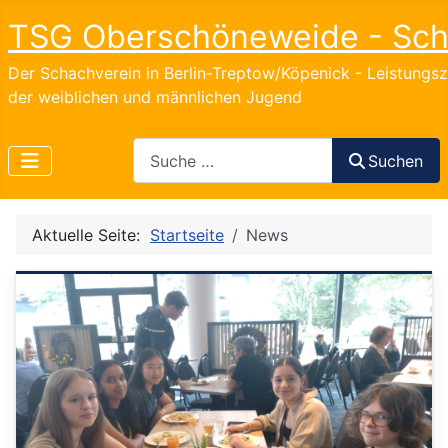
TSG Oberschöneweide - Sc
Der Schachverein in Berlin-Treptow/Köpenick - Leistungs
der weiblichen und männlichen Jugend
Search
Suchen
Aktuelle Seite:
Startseite
News