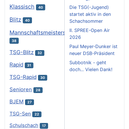
Klassisch
Die TSG(-Jugend)
40
startet aktiv in den
Blitz
40
Schachsommer
II. SPREE-Open Air
Mannschaftsmeisterschaften
2026
38
Paul Meyer-Dunker ist
TSG-Blitz
neuer DSB-Präsident
32
Subbotnik - geht
Rapid
31
doch... Vielen Dank!
TSG-Rapid
30
Senioren
28
BJEM
27
TSG-Sen
22
Schulschach
17