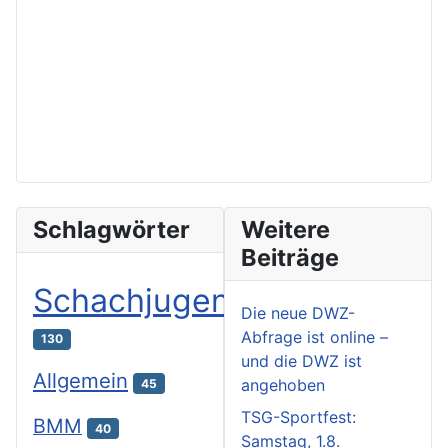
Schlagwörter
Weitere
Beiträge
Schachjugend
Die neue DWZ-
Abfrage ist online –
130
und die DWZ ist
Allgemein
angehoben
45
TSG-Sportfest:
BMM
40
Samstag, 1.8.