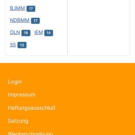
BJMM
17
NDBMM
17
OLN
IEM
16
14
S5
13
Login
Impressum
Haftungsausschluß
Satzung
Wegbeschreibung