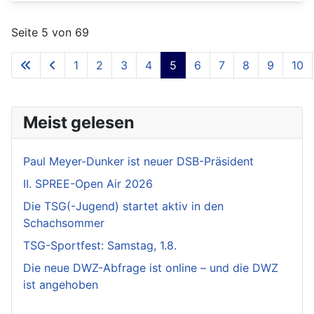
Seite 5 von 69
1
2
3
4
5
6
7
8
9
10
Meist gelesen
Paul Meyer-Dunker ist neuer DSB-Präsident
II. SPREE-Open Air 2026
Die TSG(-Jugend) startet aktiv in den
Schachsommer
TSG-Sportfest: Samstag, 1.8.
Die neue DWZ-Abfrage ist online – und die DWZ
ist angehoben