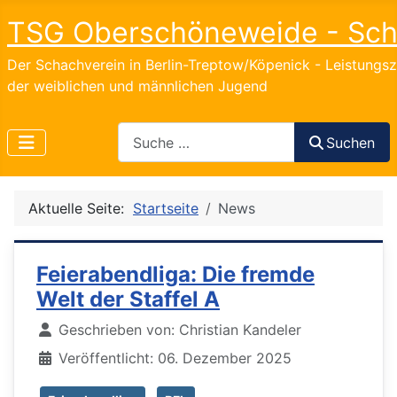
TSG Oberschöneweide - Sc
Der Schachverein in Berlin-Treptow/Köpenick - Leistungs
der weiblichen und männlichen Jugend
Search
Suchen
Aktuelle Seite:
Startseite
News
Feierabendliga: Die fremde
Welt der Staffel A
Details
Geschrieben von:
Christian Kandeler
Veröffentlicht: 06. Dezember 2025