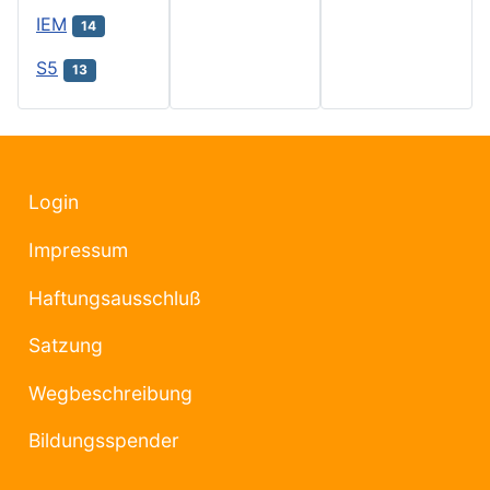
IEM
14
S5
13
Login
Impressum
Haftungsausschluß
Satzung
Wegbeschreibung
Bildungsspender