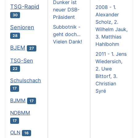
Dunker ist
TSG-Rapid
2008 - 1.
neuer DSB-
Alexander
30
Präsident
Scholz, 2.
Subbotnik -
Senioren
Wilhelm Jauk,
geht doch...
28
3. Matthias
Vielen Dank!
Hahlbohm
BJEM
27
2011 - 1. Jens
TSG-Sen
Wiedersich,
2. Uwe
22
Bittorf, 3.
Schulschach
Christian
17
Syré
BJMM
17
NDBMM
17
OLN
16