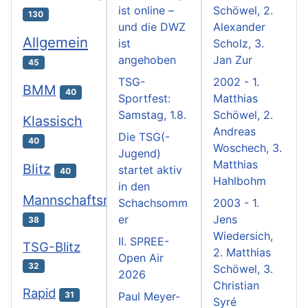
ist online –
Schöwel, 2.
130
und die DWZ
Alexander
Allgemein
ist
Scholz, 3.
angehoben
Jan Zur
45
TSG-
2002 - 1.
BMM
40
Sportfest:
Matthias
Samstag, 1.8.
Schöwel, 2.
Klassisch
Andreas
Die TSG(-
40
Woschech, 3.
Jugend)
Matthias
Blitz
startet aktiv
40
Hahlbohm
in den
Mannschaftsmeisterschaften
Schachsomm
2003 - 1.
er
Jens
38
Wiedersich,
II. SPREE-
TSG-Blitz
2. Matthias
Open Air
32
Schöwel, 3.
2026
Christian
Rapid
31
Paul Meyer-
Syré