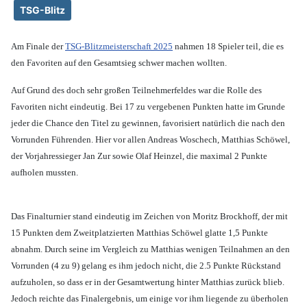
TSG-Blitz
Am Finale der
TSG-Blitzmeisterschaft 2025
nahmen 18 Spieler teil, die es
den Favoriten auf den Gesamtsieg schwer machen wollten.
Auf Grund des doch sehr großen Teilnehmerfeldes war die Rolle des
Favoriten nicht eindeutig. Bei 17 zu vergebenen Punkten hatte im Grunde
jeder die Chance den Titel zu gewinnen, favorisiert natürlich die nach den
Vorrunden Führenden. Hier vor allen Andreas Woschech, Matthias Schöwel,
der Vorjahressieger Jan Zur sowie Olaf Heinzel, die maximal 2 Punkte
aufholen mussten.
Das Finalturnier stand eindeutig im Zeichen von Moritz Brockhoff, der mit
15 Punkten dem Zweitplatzierten Matthias Schöwel glatte 1,5 Punkte
abnahm. Durch seine im Vergleich zu Matthias wenigen Teilnahmen an den
Vorrunden (4 zu 9) gelang es ihm jedoch nicht, die 2.5 Punkte Rückstand
aufzuholen, so dass er in der Gesamtwertung hinter Matthias zurück blieb.
Jedoch reichte das Finalergebnis, um einige vor ihm liegende zu überholen