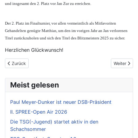
und insgesamt den 2. Platz vor Jan Zur zu erreichen.
Der 2. Platz im Finalturnier, vor allen vermeintlich als Mitfavoriten
Gehandelten genügte Matthias, um den im vorigen Jahr an Jan verlorenen
Titel zurückzuholen und sich den Titel des Blitzmeisters 2025 zu sicher.
Herzlichen Glückwunsch!
Vorheriger Beitrag: Trainingspause
Nächster Be
Zurück
Weiter
Meist gelesen
Paul Meyer-Dunker ist neuer DSB-Präsident
II. SPREE-Open Air 2026
Die TSG(-Jugend) startet aktiv in den
Schachsommer