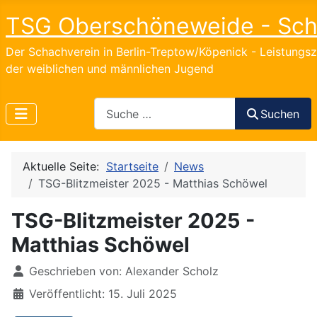
TSG Oberschöneweide - Sc
Der Schachverein in Berlin-Treptow/Köpenick - Leistungs
der weiblichen und männlichen Jugend
Search
Suchen
Aktuelle Seite:
Startseite
News
TSG-Blitzmeister 2025 - Matthias Schöwel
TSG-Blitzmeister 2025 -
Matthias Schöwel
Details
Geschrieben von:
Alexander Scholz
Veröffentlicht: 15. Juli 2025