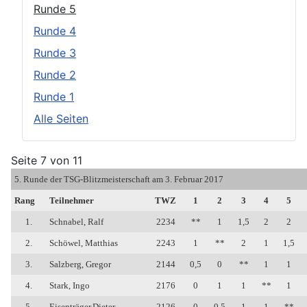
Runde 5
Runde 4
Runde 3
Runde 2
Runde 1
Alle Seiten
Seite 7 von 11
5. Runde der TSG-Blitzmeisterschaft am 3. Februar 2017
Rang
Teilnehmer
TWZ
1
2
3
4
5
1.
Schnabel, Ralf
2234
**
1
1,5
2
2
2.
Schöwel, Matthias
2243
1
**
2
1
1,5
3.
Salzberg, Gregor
2144
0,5
0
**
1
1
4.
Stark, Ingo
2176
0
1
1
**
1
5.
Eisenträger,Dieter
2126
0
0,5
1
1
**