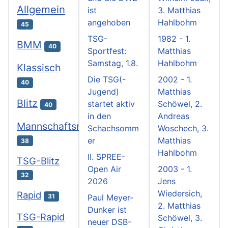
Allgemein
ist
3. Matthias
angehoben
Hahlbohm
45
TSG-
1982 - 1.
BMM
40
Sportfest:
Matthias
Samstag, 1.8.
Hahlbohm
Klassisch
Die TSG(-
2002 - 1.
40
Jugend)
Matthias
Blitz
startet aktiv
Schöwel, 2.
40
in den
Andreas
Mannschaftsmeisterschaften
Schachsomm
Woschech, 3.
er
Matthias
38
Hahlbohm
II. SPREE-
TSG-Blitz
Open Air
2003 - 1.
32
2026
Jens
Wiedersich,
Rapid
31
Paul Meyer-
2. Matthias
Dunker ist
TSG-Rapid
Schöwel, 3.
neuer DSB-