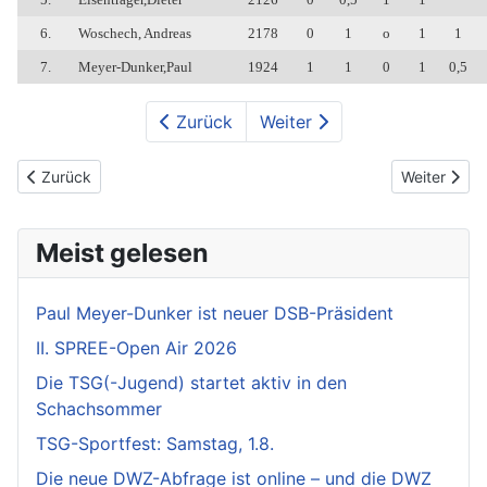
6.
Woschech, Andreas
2178
0
1
o
1
1
7.
Meyer-Dunker,Paul
1924
1
1
0
1
0,5
Zurück
Weiter
Vorheriger Beitrag: 2003 - 1. Jens Wiedersich, 2. Matthias Schöwe
Nächster Bei
Zurück
Weiter
Meist gelesen
Paul Meyer-Dunker ist neuer DSB-Präsident
II. SPREE-Open Air 2026
Die TSG(-Jugend) startet aktiv in den
Schachsommer
TSG-Sportfest: Samstag, 1.8.
Die neue DWZ-Abfrage ist online – und die DWZ