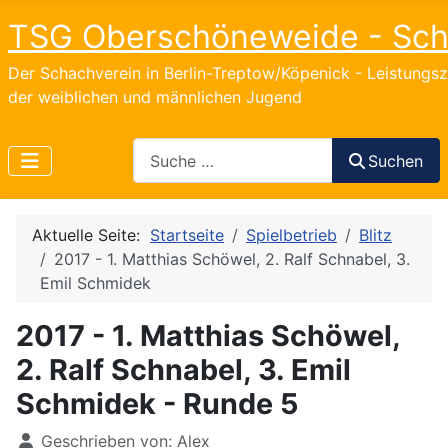
TSG Oberschöneweide - Sc
Der Schachverein in Berlin-Treptow/Köpenick - Leistungs
der weiblichen und männlichen Jugend
Search
Suchen
Aktuelle Seite:
Startseite
Spielbetrieb
Blitz
2017 - 1. Matthias Schöwel, 2. Ralf Schnabel, 3.
Emil Schmidek
2017 - 1. Matthias Schöwel,
2. Ralf Schnabel, 3. Emil
Schmidek - Runde 5
Details
Geschrieben von:
Alex