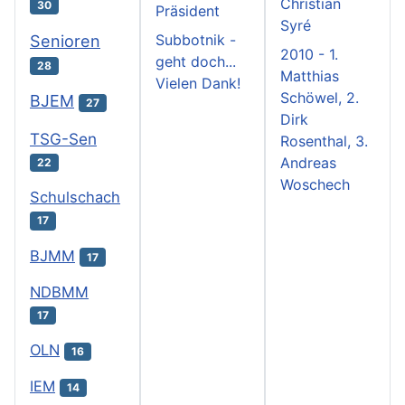
Christian
30
Präsident
Syré
Subbotnik -
Senioren
2010 - 1.
geht doch...
28
Matthias
Vielen Dank!
Schöwel, 2.
BJEM
27
Dirk
TSG-Sen
Rosenthal, 3.
Andreas
22
Woschech
Schulschach
17
BJMM
17
NDBMM
17
OLN
16
IEM
14