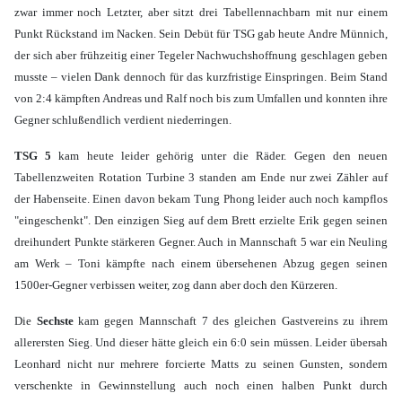
zwar immer noch Letzter, aber sitzt drei Tabellennachbarn mit nur einem
Punkt Rückstand im Nacken. Sein Debüt für TSG gab heute Andre Münnich,
der sich aber frühzeitig einer Tegeler Nachwuchshoffnung geschlagen geben
musste – vielen Dank dennoch für das kurzfristige Einspringen. Beim Stand
von 2:4 kämpften Andreas und Ralf noch bis zum Umfallen und konnten ihre
Gegner schlußendlich verdient niederringen.
TSG 5
kam heute leider gehörig unter die Räder. Gegen den neuen
Tabellenzweiten Rotation Turbine 3 standen am Ende nur zwei Zähler auf
der Habenseite. Einen davon bekam Tung Phong leider auch noch kampflos
"eingeschenkt". Den einzigen Sieg auf dem Brett erzielte Erik gegen seinen
dreihundert Punkte stärkeren Gegner. Auch in Mannschaft 5 war ein Neuling
am Werk – Toni kämpfte nach einem übersehenen Abzug gegen seinen
1500er-Gegner verbissen weiter, zog dann aber doch den Kürzeren.
Die
Sechste
kam gegen Mannschaft 7 des gleichen Gastvereins zu ihrem
allerersten Sieg. Und dieser hätte gleich ein 6:0 sein müssen. Leider übersah
Leonhard nicht nur mehrere forcierte Matts zu seinen Gunsten, sondern
verschenkte in Gewinnstellung auch noch einen halben Punkt durch