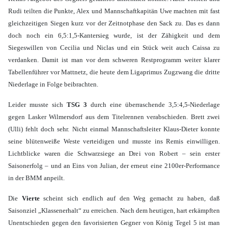
Rudi teilten die Punkte, Alex und Mannschaftkapitän Uwe machten mit fast
gleichzeitigen Siegen kurz vor der Zeitnotphase den Sack zu. Das es dann
doch noch ein 6,5:1,5-Kantersieg wurde, ist der Zähigkeit und dem
Siegeswillen von Cecilia und Niclas und ein Stück weit auch Caissa zu
verdanken. Damit ist man vor dem schweren Restprogramm weiter klarer
Tabellenführer vor Mattnetz, die heute dem Ligaprimus Zugzwang die dritte
Niederlage in Folge beibrachten.
Leider musste sich
TSG 3
durch eine überraschende 3,5:4,5-Niederlage
gegen Lasker Wilmersdorf aus dem Titelrennen verabschieden. Brett zwei
(Ulli) fehlt doch sehr. Nicht einmal Mannschaftsleiter Klaus-Dieter konnte
seine blütenweiße Weste verteidigen und musste ins Remis einwilligen.
Lichtblicke waren die Schwarzsiege an Drei von Robert – sein erster
Saisonerfolg – und an Eins von Julian, der erneut eine 2100er-Performance
in der BMM anpeilt.
Die
Vierte
scheint sich endlich auf den Weg gemacht zu haben, daß
Saisonziel „Klassenerhalt“ zu erreichen. Nach dem heutigen, hart erkämpften
Unentschieden gegen den favorisierten Gegner von König Tegel 5 ist man