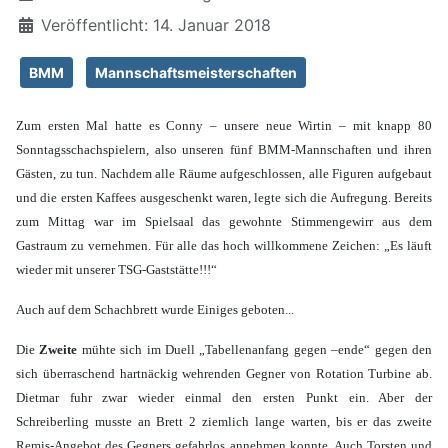
Veröffentlicht: 14. Januar 2018
BMM
Mannschaftsmeisterschaften
Zum ersten Mal hatte es Conny – unsere neue Wirtin – mit knapp 80
Sonntagsschachspielern, also unseren fünf BMM-Mannschaften und ihren
Gästen, zu tun. Nachdem alle Räume aufgeschlossen, alle Figuren aufgebaut
und die ersten Kaffees ausgeschenkt waren, legte sich die Aufregung. Bereits
zum Mittag war im Spielsaal das gewohnte Stimmengewirr aus dem
Gastraum zu vernehmen. Für alle das hoch willkommene Zeichen: „Es läuft
wieder mit unserer TSG-Gaststätte!!!“
Auch auf dem Schachbrett wurde Einiges geboten...
Die
Zweite
mühte sich im Duell „Tabellenanfang gegen –ende“ gegen den
sich überraschend hartnäckig wehrenden Gegner von Rotation Turbine ab.
Dietmar fuhr zwar wieder einmal den ersten Punkt ein. Aber der
Schreiberling musste
an Brett 2
ziemlich lange warten, bis er das zweite
Remis-Angebot des Gegners gefahrlos annehmen konnte. Auch Torsten und