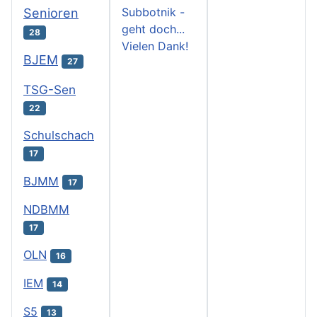
Subbotnik -
Senioren
geht doch...
28
Vielen Dank!
BJEM
27
TSG-Sen
22
Schulschach
17
BJMM
17
NDBMM
17
OLN
16
IEM
14
S5
13