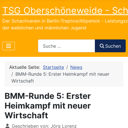
TSG Oberschöneweide - Sc
Der Schachverein in Berlin-Treptow/Köpenick - Leistungs
der weiblichen und männlichen Jugend
Search
Suchen
Aktuelle Seite:
Startseite
News
BMM-Runde 5: Erster Heimkampf mit neuer
Wirtschaft
BMM-Runde 5: Erster
Heimkampf mit neuer
Wirtschaft
Details
Geschrieben von:
Jörg Lorenz