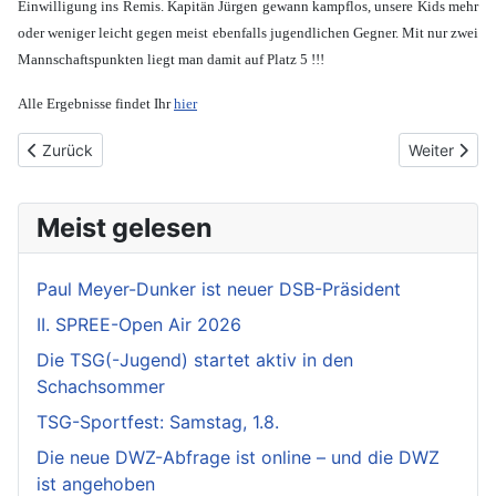
Einwilligung ins Remis. Kapitän Jürgen gewann kampflos, unsere Kids mehr
oder weniger leicht gegen meist ebenfalls jugendlichen Gegner. Mit nur zwei
Mannschaftspunkten liegt man damit auf Platz 5 !!!
Alle Ergebnisse findet Ihr
hier
Vorheriger Beitrag: Vier Turniere - vier Titel
Nächster Bei
Zurück
Weiter
Meist gelesen
Paul Meyer-Dunker ist neuer DSB-Präsident
II. SPREE-Open Air 2026
Die TSG(-Jugend) startet aktiv in den
Schachsommer
TSG-Sportfest: Samstag, 1.8.
Die neue DWZ-Abfrage ist online – und die DWZ
ist angehoben