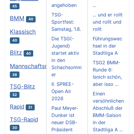
angehoben
...
45
TSG-
... und er rollt
BMM
40
Sportfest:
und rollt und
Samstag, 1.8.
rollt
Klassisch
Die TSG(-
Führungswec
40
Jugend)
hsel in der
Blitz
startet aktiv
Stadtliga A
40
in den
TSG2 BMM-
Mannschaftsmeisterschaften
Schachsomm
Runde 6:
er
38
Isnich schön,
II. SPREE-
aber isso ...
TSG-Blitz
Open Air
Einen
32
2026
versöhnlichen
Rapid
31
Paul Meyer-
Abschluß der
Dunker ist
BMM-Saison
TSG-Rapid
neuer DSB-
in der
30
Präsident
Stadtliga A ...