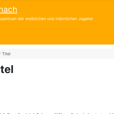
hach
gszentrum der weiblichen und männlichen Jugend
 Titel
tel