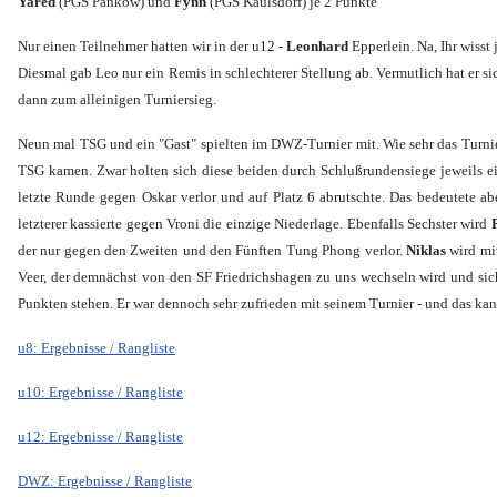
Yared
(PGS Pankow) und
Fynn
(PGS Kaulsdorf) je 2 Punkte
Nur einen Teilnehmer hatten wir in der u12 -
Leonhard
Epperlein. Na, Ihr wisst 
Diesmal gab Leo nur ein Remis in schlechterer Stellung ab. Vermutlich hat er s
dann zum alleinigen Turniersieg.
Neun mal TSG und ein "Gast" spielten im DWZ-Turnier mit. Wie sehr das Turnier 
TSG kamen. Zwar holten sich diese beiden durch Schlußrundensiege jeweils e
letzte Runde gegen Oskar verlor und auf Platz 6 abrutschte. Das bedeutete 
letzterer kassierte gegen Vroni die einzige Niederlage. Ebenfalls Sechster wird
der nur gegen den Zweiten und den Fünften Tung Phong verlor.
Niklas
wird mit
Veer, der demnächst von den SF Friedrichshagen zu uns wechseln wird und sich 
Punkten stehen. Er war dennoch sehr zufrieden mit seinem Turnier - und das kan
u8: Ergebnisse / Rangliste
u10: Ergebnisse / Rangliste
u12: Ergebnisse / Rangliste
DWZ: Ergebnisse / Rangliste