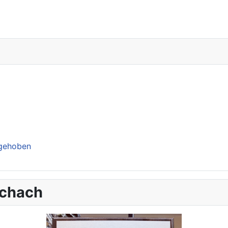
ngehoben
schach