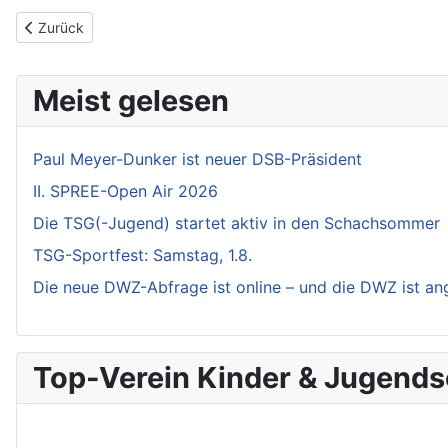
Vorheriger Beitrag: OLNO - Historischer Sieg gegen Rotation
Zurück
Meist gelesen
Paul Meyer-Dunker ist neuer DSB-Präsident
II. SPREE-Open Air 2026
Die TSG(-Jugend) startet aktiv in den Schachsommer
TSG-Sportfest: Samstag, 1.8.
Die neue DWZ-Abfrage ist online – und die DWZ ist a
Top-Verein Kinder & Jugend