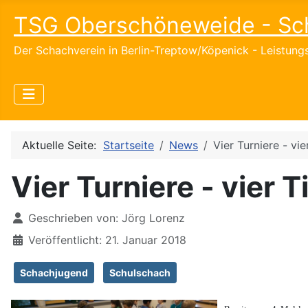
TSG Oberschöneweide - Sc
Der Schachverein in Berlin-Treptow/Köpenick - Leistun
Aktuelle Seite:
Startseite
News
Vier Turniere - vier
Vier Turniere - vier Ti
Details
Geschrieben von:
Jörg Lorenz
Veröffentlicht: 21. Januar 2018
Schachjugend
Schulschach