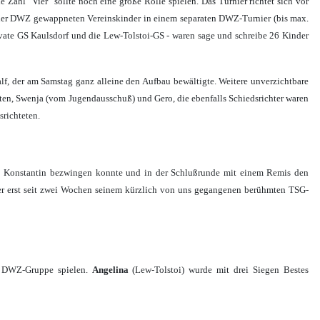
ahl "Vier" sollte noch eine große Rolle spielen. Das Turnier richtet sich vor
einer DWZ gewappneten Vereinskinder in einem separaten DWZ-Turnier (bis max.
vate GS Kaulsdorf und die Lew-Tolstoi-GS - waren sage und schreibe 26 Kinder
lf, der am Samstag ganz alleine den Aufbau bewältigte. Weitere unverzichtbare
en, Swenja (vom Jugendausschuß) und Gero, die ebenfalls Schiedsrichter waren
srichteten.
ck Konstantin bezwingen konnte und in der Schlußrunde mit einem Remis den
r erst seit zwei Wochen seinem kürzlich von uns gegangenen berühmten TSG-
er DWZ-Gruppe spielen.
Angelina
(Lew-Tolstoi) wurde mit drei Siegen Bestes