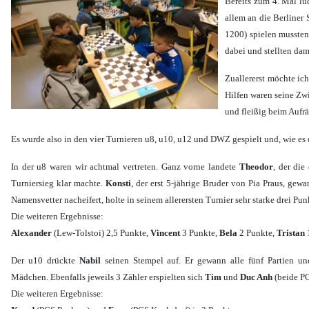
Bereits zum 4. Mal lu
allem an die Berliner
1200) spielen mussten
dabei und stellten da
Zuallererst möchte ic
Hilfen waren seine Zw
und fleißig beim Aufrä
Es wurde also in den vier Turnieren u8, u10, u12 und DWZ gespielt und, wie es d
In der u8 waren wir achtmal vertreten. Ganz vorne landete
Theodor
, der di
Turniersieg klar machte.
Konsti
, der erst 5-jährige Bruder von Pia Praus, ge
Namensvetter nacheifert, holte in seinem allerersten Turnier sehr starke drei Pun
Die weiteren Ergebnisse:
Alexander
(Lew-Tolstoi) 2,5 Punkte,
Vincent
3 Punkte,
Bela
2 Punkte,
Tristan
Der u10 drückte
Nabil
seinen Stempel auf. Er gewann alle fünf Partien un
Mädchen. Ebenfalls jeweils 3 Zähler erspielten sich
Tim
und
Duc Anh
(beide P
Die weiteren Ergebnisse: