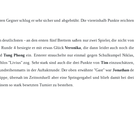
ren Gegner schlug er sehr sicher und abgebrüht. Die viereinhalb Punkte reichten
eutlichsten - an den ersten fünf Brettern saßen nur zwei Spieler, die nicht von
n Runde 4 besiegte er mit etwas Glück
Veronika
, die dann leider auch noch die
nd
Tung Phong
ein. Ersterer strauchelte nur einmal gegen Schulkumpel Niklas,
chlos "Livius" zog. Sehr stark sind auch die drei Punkte von
Tim
einzuschätzen,
rundreihenmatts in der Auftaktrunde. Der oben erwähnte "Gast" war
Jonathan
de
ippe, übersah im Zeitnotduell aber eine Springergabel und blieb damit bei drei
nem so stark besetzten Turnier zu bestehen.