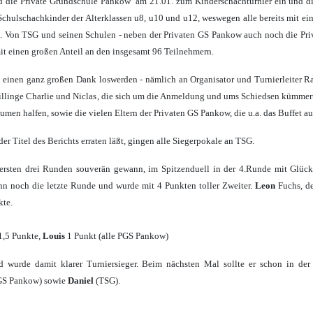
d die Private Grundschule Pankow am 21.01. zum Kinderschachturnier ein und die Z
 Schulschachkinder der Alterklassen u8, u10 und u12, weswegen alle bereits mit 
. Von TSG und seinen Schulen - neben der Privaten GS Pankow auch noch die Pri
mit einen großen Anteil an den insgesamt 96 Teilnehmern.
h einen ganz großen Dank loswerden - nämlich an Organisator und Turnierleiter Ra
illinge Charlie und Niclas, die sich um die Anmeldung und ums Schiedsen kümmert
umen halfen, sowie die vielen Eltern der Privaten GS Pankow, die u.a. das Buffet au
er Titel des Berichts erraten läßt, gingen alle Siegerpokale an TSG.
e ersten drei Runden souverän gewann, im Spitzenduell in der 4.Runde mit Glü
wann noch die letzte Runde und wurde mit 4 Punkten toller Zweiter.
Leon
Fuchs, de
kte.
1,5 Punkte,
Louis
1 Punkt (alle PGS Pankow)
d wurde damit klarer Turniersieger. Beim nächsten Mal sollte er schon in d
GS Pankow) sowie
Daniel
(TSG).