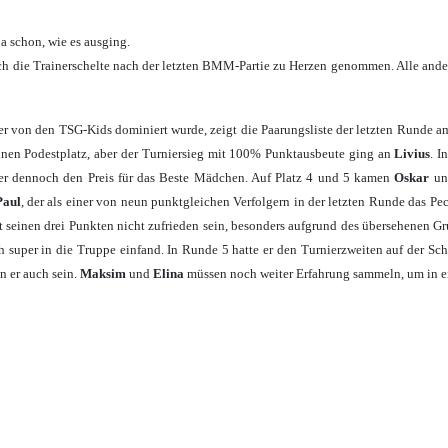
ja schon, wie es ausging.
ich die Trainerschelte nach der letzten BMM-Partie zu Herzen genommen. Alle ande
von den TSG-Kids dominiert wurde, zeigt die Paarungsliste der letzten Runde am d
inen Podestplatz, aber der Turniersieg mit 100% Punktausbeute ging an
Livius
. I
aber dennoch den Preis für das Beste Mädchen. Auf Platz 4 und 5 kamen
Oskar
u
Paul
, der als einer von neun punktgleichen Verfolgern in der letzten Runde das Pe
 seinen drei Punkten nicht zufrieden sein, besonders aufgrund des übersehenen G
super in die Truppe einfand. In Runde 5 hatte er den Turnierzweiten auf der Sch
n er auch sein.
Maksim
und
Elina
müssen noch weiter Erfahrung sammeln, um in ei