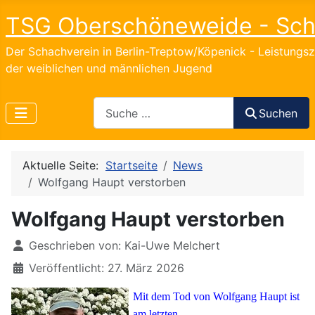
TSG Oberschöneweide - Sc
Der Schachverein in Berlin-Treptow/Köpenick - Leistungs
der weiblichen und männlichen Jugend
Search
Suchen
Aktuelle Seite:
Startseite
News
Wolfgang Haupt verstorben
Wolfgang Haupt verstorben
Details
Geschrieben von:
Kai-Uwe Melchert
Veröffentlicht: 27. März 2026
Mit de
m Tod von Wolfgang Haupt ist
am letzten