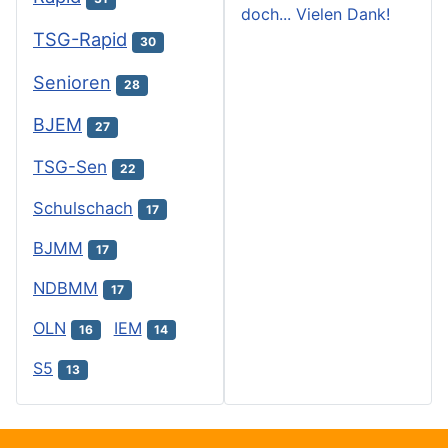
doch... Vielen Dank!
TSG-Rapid
30
Senioren
28
BJEM
27
TSG-Sen
22
Schulschach
17
BJMM
17
NDBMM
17
OLN
IEM
16
14
S5
13