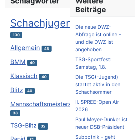
Schlagwörter
Weitere
Beiträge
Schachjugend
Die neue DWZ-
Abfrage ist online –
130
und die DWZ ist
Allgemein
angehoben
45
TSG-Sportfest:
BMM
40
Samstag, 1.8.
Klassisch
Die TSG(-Jugend)
40
startet aktiv in den
Blitz
40
Schachsommer
II. SPREE-Open Air
Mannschaftsmeisterschaften
2026
38
Paul Meyer-Dunker ist
TSG-Blitz
neuer DSB-Präsident
32
Subbotnik - geht
Rapid
31