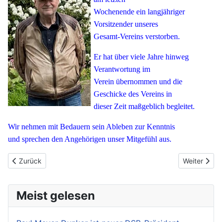
Wochenende
ein langjähriger
Vorsitzender unseres
Gesamt-Vereins
verstorben.
Er hat über viele Jahre hinweg
Verantwortung
im
Verein
übernommen und die
Geschicke des Vereins in
dieser Zeit
maßgeblich begleitet.
Wir nehmen mit Bedauern
sein Ableben zur Kenntnis
und
sprechen den Angehörigen
unser Mitgefühl aus.
Vorheriger Beitrag: Jahreshauptversammlung am 26.6.26, 19:30
Nächster Be
Zurück
Weiter
Meist gelesen