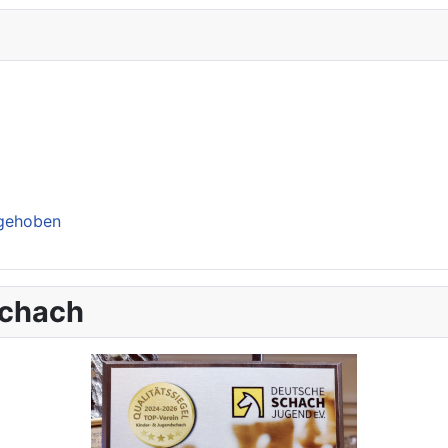
ngehoben
schach