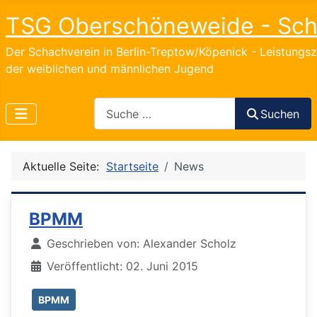
TSG Oberschöneweide - Sc
Der Schachverein in Berlin-Treptow/Köpenick - Leistungs
der weiblichen und männlichen Jugend
Search
Suchen
Aktuelle Seite:
Startseite
News
BPMM
Details
Geschrieben von:
Alexander Scholz
Veröffentlicht: 02. Juni 2015
BPMM