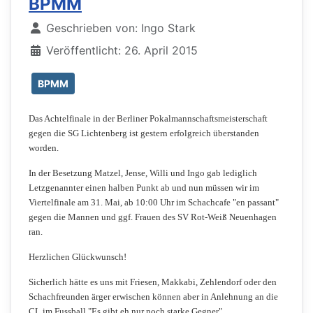
BPMM
Details
Geschrieben von:
Ingo Stark
Veröffentlicht: 26. April 2015
BPMM
Das Achtelfinale in der Berliner Pokalmannschaftsmeisterschaft
gegen die SG Lichtenberg ist gestern erfolgreich überstanden
worden.
In der Besetzung Matzel, Jense, Willi und Ingo gab lediglich
Letzgenannter einen halben Punkt ab und nun müssen wir im
Viertelfinale am 31. Mai, ab 10:00 Uhr im Schachcafe "en passant"
gegen die Mannen und ggf. Frauen des SV Rot-Weiß Neuenhagen
ran.
Herzlichen Glückwunsch!
Sicherlich hätte es uns mit Friesen, Makkabi, Zehlendorf oder den
Schachfreunden ärger erwischen können aber in Anlehnung an die
CL im Fussball "Es gibt eh nur noch starke Gegner".