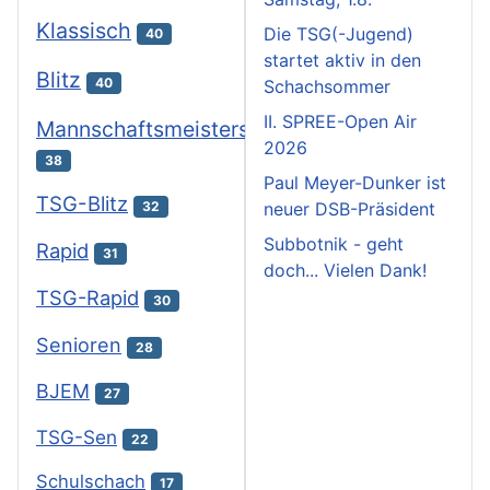
Klassisch
Die TSG(-Jugend)
40
startet aktiv in den
Blitz
40
Schachsommer
II. SPREE-Open Air
Mannschaftsmeisterschaften
2026
38
Paul Meyer-Dunker ist
TSG-Blitz
neuer DSB-Präsident
32
Subbotnik - geht
Rapid
31
doch... Vielen Dank!
TSG-Rapid
30
Senioren
28
BJEM
27
TSG-Sen
22
Schulschach
17