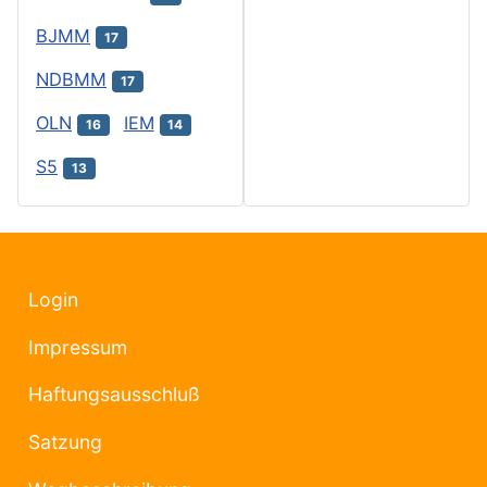
BJMM
17
NDBMM
17
OLN
IEM
16
14
S5
13
Login
Impressum
Haftungsausschluß
Satzung