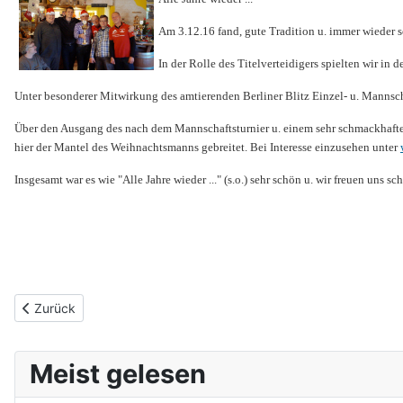
Am 3.12.16 fand, gute Tradition u. immer wieder s
In der Rolle des Titelverteidigers spielten wir in 
Unter besonderer Mitwirkung des amtierenden Berliner Blitz Einzel- u. Mannscha
Über den Ausgang des nach dem Mannschaftsturnier u. einem sehr schmackhaften 
hier der Mantel des Weihnachtsmanns gebreitet. Bei Interesse einzusehen unter
Insgesamt war es wie "Alle Jahre wieder ..." (s.o.) sehr schön u. wir freuen uns s
Vorheriger Beitrag: Berliner Seniorenmeisterschaften 2017
Zurück
Meist gelesen