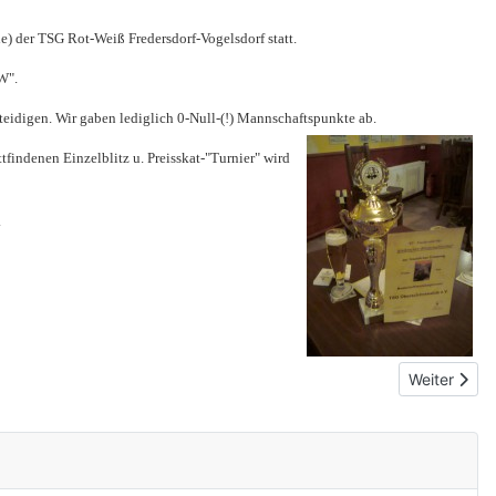
ie) der TSG Rot-Weiß Fredersdorf-Vogelsdorf statt.
UW".
teidigen. Wir gaben lediglich 0-Null-(!) Mannschaftspunkte ab.
findenen Einzelblitz u. Preisskat-"Turnier" wird
.
Nächster Be
Weiter