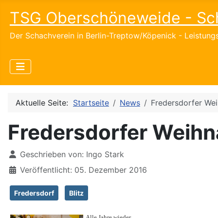
TSG Oberschöneweide - Sc
Der Schachverein in Berlin-Treptow/Köpenick - Leistun
Aktuelle Seite:
Startseite
News
Fredersdorfer Wei
Fredersdorfer Weihn
Details
Geschrieben von:
Ingo Stark
Veröffentlicht: 05. Dezember 2016
Fredersdorf
Blitz
Alle Jahre wieder ...