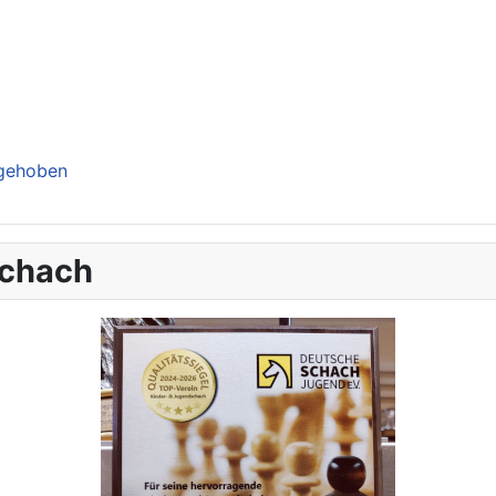
ngehoben
schach