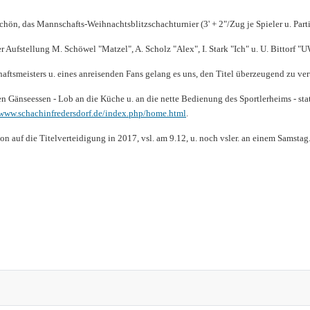
chön, das Mannschafts-Weihnachtsblitzschachturnier (3' + 2"/Zug je Spieler u. Part
der Aufstellung M. Schöwel "Matzel", A. Scholz "Alex", I. Stark "Ich" u. U. Bittorf "
ftsmeisters u. eines anreisenden Fans gelang es uns, den Titel überzeugend zu ver
Gänseessen - Lob an die Küche u. an die nette Bedienung des Sportlerheims - statt
www.schachinfredersdorf.de/index.php/home.html
.
chon auf die Titelverteidigung in 2017, vsl. am 9.12, u. noch vsler. an einem Samstag